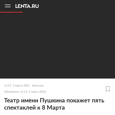
11
A
15:07, 2 марта 2022
Культура
(обновлено: 15:13, 2 марта 2022)
Театр имени Пушкина покажет пять
спектаклей к 8 Марта