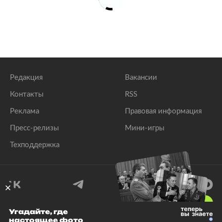
Редакция
Вакансии
Контакты
RSS
Реклама
Правовая информация
Пресс-релизы
Мини-игры
Техподдержка
18
+
Угадайте, где
настоящее фото
© 1999–2026 Все права защищены.