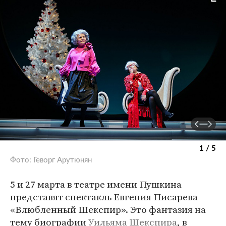
1 / 5
Фото: Геворг Арутюнян
5 и 27 марта в театре имени Пушкина
представят спектакль Евгения Писарева
«Влюбленный Шекспир». Это фантазия на
тему биографии
Уильяма Шекспира
, в