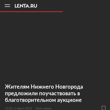
11
A
Жителям Нижнего Новгорода
предложили поучаствовать в
благотворительном аукционе
13:33, 3 марта 2022
Моя страна