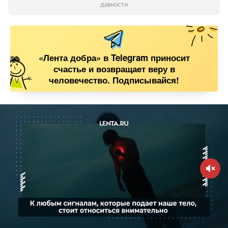
давности
«Лента добра» в Telegram приносит
счастье и возвращает веру в
человечество. Подписывайся!