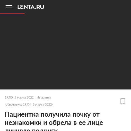
11
A
19:00, 5 марта 2022
Из жизни
(обновлено: 19:04, 5 марта 2022)
Пациентка получила почку от
незнакомки и обрела в ее лице
лучшую подругу