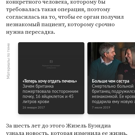
конкретного человека, которому бы
требовалась такая операция, поэтому
согласилась на то, чтобы ее орган получил
незнакомый пациент, которому срочно
нужна пересадка.
Материалы по теме
«Теперь хочу отдать печень»
Больше чем сестра
Зачем британка
Смертельно больной
пожертвовала посторонним
британец подружился
почку, 16 яйцеклеток и 45
незнакомкой. Ее кров
литров крови
подарила ему новую 
26 января 2017
7 июля 2019
За шесть лет до этого Жизель Буэндиа
узнала новость, которая изменила ее жизнь.