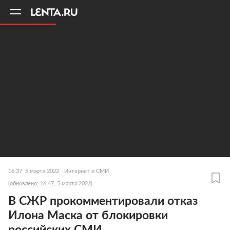
11
A
16:37, 5 марта 2022
Интернет и СМИ
(обновлено: 16:47, 5 марта 2022)
В СЖР прокомментировали отказ
Илона Маска от блокировки
российских СМИ