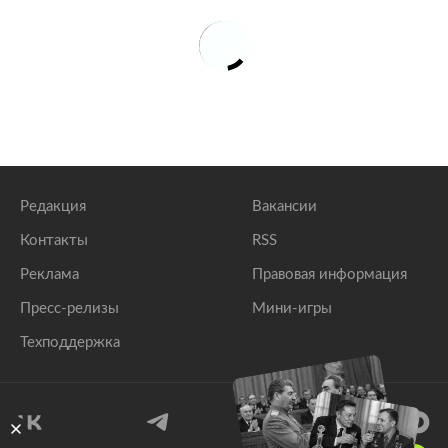
Редакция
Вакансии
Контакты
RSS
Реклама
Правовая информация
Пресс-релизы
Мини-игры
Техподдержка