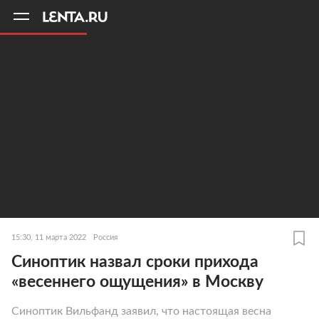
11
A
15:30, 11 марта 2022
Россия
Синоптик назвал сроки прихода
«весеннего ощущения» в Москву
Синоптик Вильфанд заявил, что настоящая весна