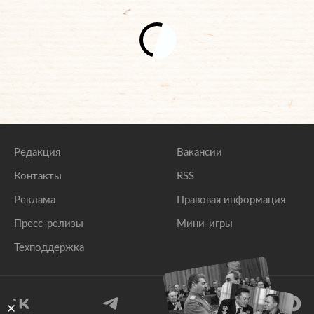
Редакция
Вакансии
Контакты
RSS
Реклама
Правовая информация
Пресс-релизы
Мини-игры
Техподдержка