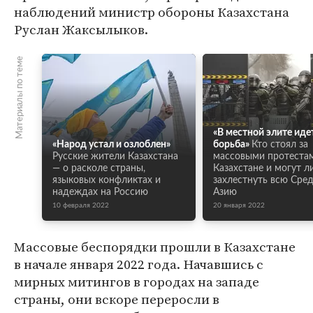
наблюдений министр обороны Казахстана
Руслан Жаксылыков.
Материалы по теме
«В местной элите иде
«Народ устал и озлоблен»
борьба»
Кто стоял за
Русские жители Казахстана
массовыми протеста
— о расколе страны,
Казахстане и могут л
языковых конфликтах и
захлестнуть всю Ср
надеждах на Россию
Азию
10 февраля 2022
20 января 2022
Массовые беспорядки прошли в Казахстане
в начале января 2022 года. Начавшись с
мирных митингов в городах на западе
страны, они вскоре переросли в