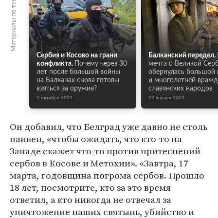
Материалы по теме
Сербия и Косово на грани
Балканский передел.
конфликта.
Почему через 30
мечта о Великой Сер
лет после большой войны
обернулась большой
на Балканах снова готовы
и многолетней враж
взяться за оружие?
славянских народов
2 октября 2021
22 января 2022
Он добавил, что Белград уже давно не столь
наивен, «чтобы ожидать, что кто-то на
Западе скажет что-то против притеснений
сербов в Косове и Метохии». «Завтра, 17
марта, годовщина погрома сербов. Прошло
18 лет, посмотрите, кто за это время
ответил, а кто никогда не отвечал за
уничтожение наших святынь, убийство и