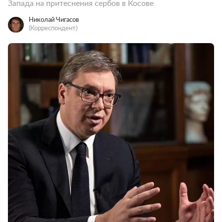
Запада на притеснения сербов в Косове
Николай Чигасов
(Корреспондент)