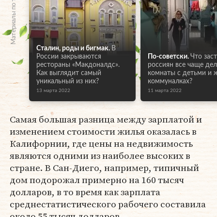
Материалы по теме
Сталин, роды и бигмак.
В
России закрываются
По-советски.
Что зас
рестораны «Макдоналдс».
россиян все чаще де
Как выглядит самый
комнаты с детьми и 
уникальный из них?
коммуналках?
13 марта 2022
11 марта 2022
Самая большая разница между зарплатой и
изменением стоимости жилья оказалась в
Калифорнии, где цены на недвижимость
являются одними из наиболее высоких в
стране. В Сан-Диего, например, типичный
дом подорожал примерно на 160 тысяч
долларов, в то время как зарплата
среднестатистического рабочего составила
около 55 тысяч долларов.