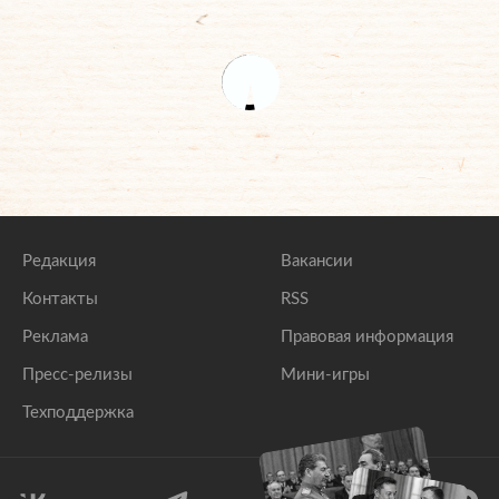
Редакция
Вакансии
Контакты
RSS
Реклама
Правовая информация
Пресс-релизы
Мини-игры
Техподдержка