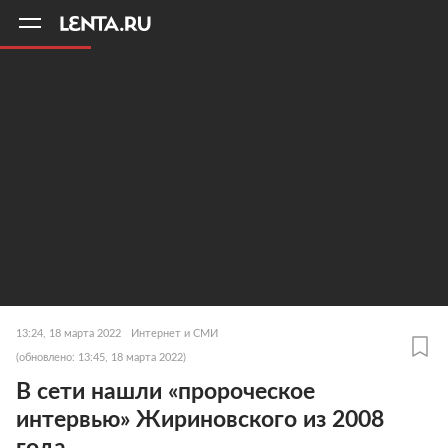
11
A
13:24, 18 марта 2022
Интернет и СМИ
(обновлено: 13:45, 18 марта 2022)
В сети нашли «пророческое
интервью» Жириновского из 2008
года