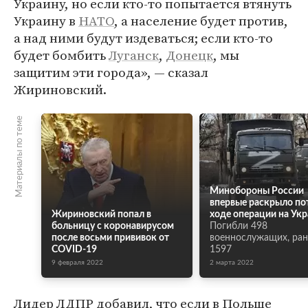
Украину, но если кто-то попытается втянуть
Украину в
НАТО
, а население будет против,
а над ними будут издеваться; если кто-то
будет бомбить
Луганск
,
Донецк
, мы
защитим эти города», — сказал
Жириновский.
Материалы по теме
Минобороны России
впервые раскрыло по
Жириновский попал в
ходе операции на Укр
больницу с коронавирусом
Погибли 498
после восьми прививок от
военнослужащих, ра
COVID-19
1597
9 февраля 2022
2 марта 2022
Лидер ЛДПР добавил, что если в Польше