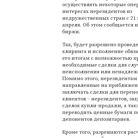
осуществлять некоторые опе
интересах нерезидентов из
недружественных стран с 21 
апреля. Об этом сообщается 
биржи.
Так, будет разрешено провед
клиринга и исполнение обяза
его итогам с возможностью п
необходимые сделки для слу
неисполнения или ненадлежа
Помимо этого, нерезидентам 
направленные на приближени
заключать сделки для перено
клиентов – нерезидентов, з
сделок купли-продажи, а та
переводить ценные бумаги п
депонентов депозитариев.
Кроме того, разрешаются рас