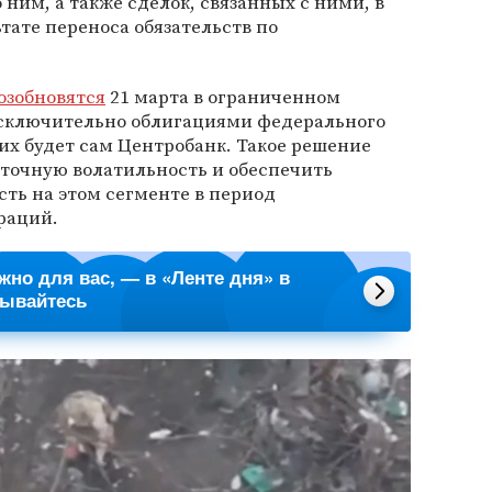
ним, а также сделок, связанных с ними, в
тате переноса обязательств по
озобновятся
21 марта в ограниченном
 исключительно облигациями федерального
 их будет сам Центробанк. Такое решение
точную волатильность и обеспечить
ть на этом сегменте в период
раций.
ажно для вас, — в «Ленте дня» в
сывайтесь