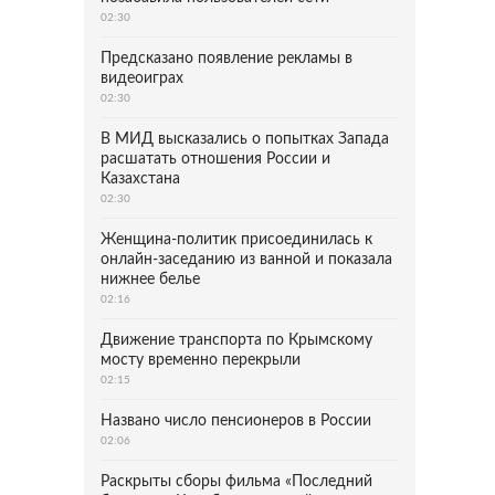
02:30
Предсказано появление рекламы в
видеоиграх
02:30
В МИД высказались о попытках Запада
расшатать отношения России и
Казахстана
02:30
Женщина-политик присоединилась к
онлайн-заседанию из ванной и показала
нижнее белье
02:16
Движение транспорта по Крымскому
мосту временно перекрыли
02:15
Названо число пенсионеров в России
02:06
Раскрыты сборы фильма «Последний