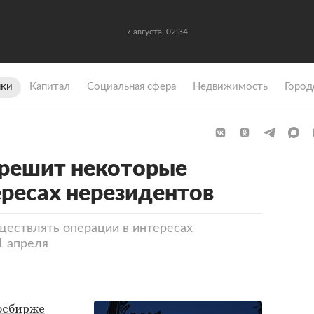
7 августа, 02:34
ки
Капитал
Социальная сфера
Недвижимость
Город
зрешит некоторые
ересах нерезидентов
ествлять операции в интересах
1 апреля
осбирже