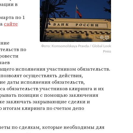
рации в
марта по 1
на
сайте
ение
Фото: Komsomolskaya Pravda / Global Look
тельств по
Press
ровести
чаев
щего исполнения участником обязательств.
позволят осуществлять действия,
е даты исполнения обязательств,
са обязательств участников клиринга и их
акрывать позиции с помощью заключения
кже заключать закрывающие сделки и
о итогам клиринга по счетам депо
четы по сделкам, которые необходимы для