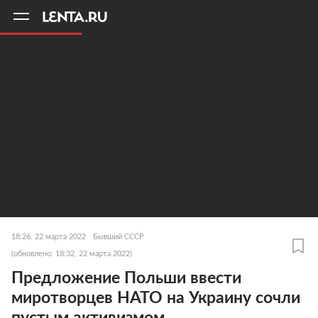
11
A
18:26, 22 марта 2022
Бывший СССР
(обновлено: 18:32, 22 марта 2022)
Предложение Польши ввести
миротворцев НАТО на Украину сочли
пустым активизмом