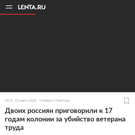
11
A
10:11, 22 марта 2022
Силовые структуры
Двоих россиян приговорили к 17
годам колонии за убийство ветерана
труда