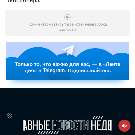
пенсионера.
Комментарии закрыты за истечением срока
давности
Только то, что важно для вас, — в «Ленте
дня» в Telegram. Подписывайтесь