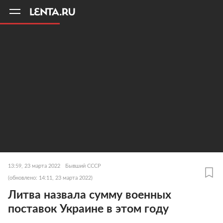
11
A
13:59, 23 марта 2022
Бывший СССР
(обновлено: 14:11, 23 марта 2022)
Литва назвала сумму военных
поставок Украине в этом году