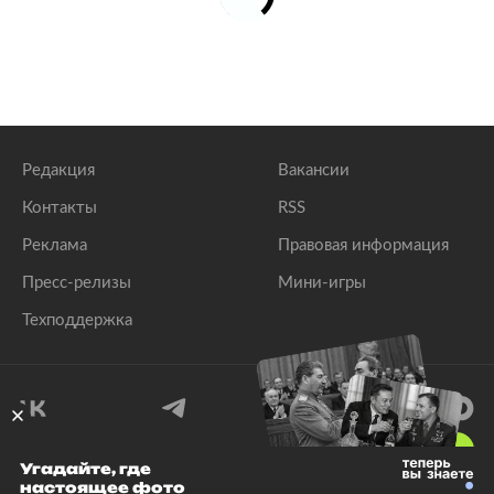
Редакция
Вакансии
Контакты
RSS
Реклама
Правовая информация
Пресс-релизы
Мини-игры
Техподдержка
18
+
Угадайте, где
настоящее фото
© 1999–2026 Все права защищены.