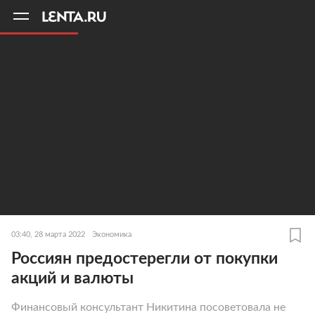
11
A
03:40, 28 марта 2022
Экономика
Россиян предостерегли от покупки
акций и валюты
Финансовый консультант Никитина посоветовала не