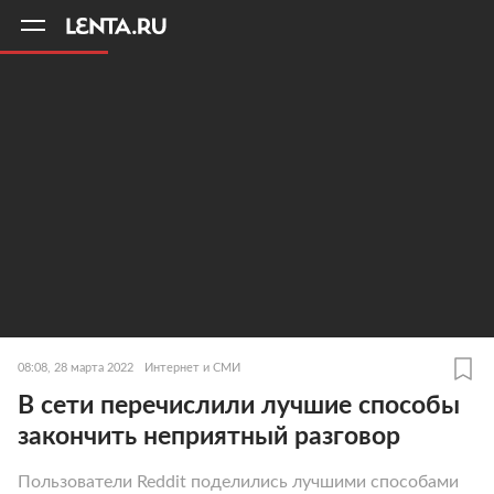
11
A
08:08, 28 марта 2022
Интернет и СМИ
В сети перечислили лучшие способы
закончить неприятный разговор
Пользователи Reddit поделились лучшими способами