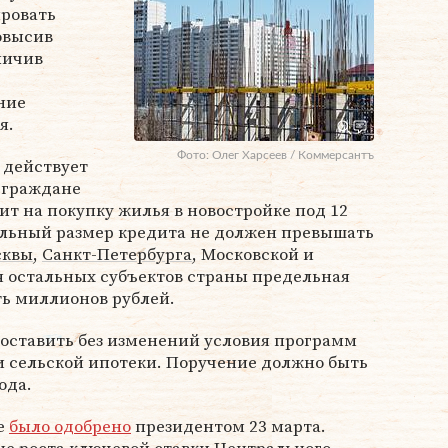
ировать
овысив
личив
ние
я.
Фото: Олег Харсеев / Коммерсантъ
 действует
я граждане
ит на покупку жилья в новостройке под 12
льный размер кредита не должен превышать
сквы
,
Санкт-Петербурга
, Московской и
я остальных субъектов страны предельная
ть миллионов рублей.
 оставить без изменений условия программ
и сельской ипотеки. Поручение должно быть
ода.
е
было одобрено
президентом 23 марта.