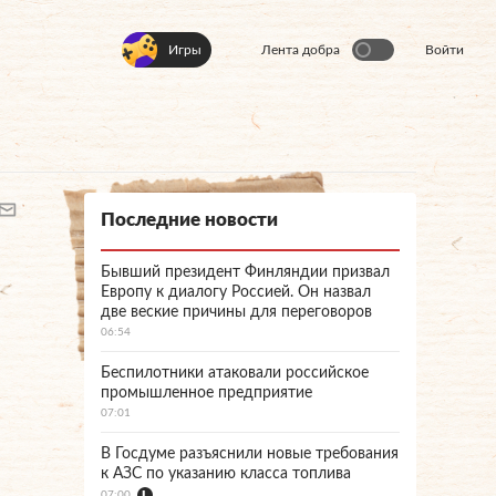
Игры
Лента добра
Войти
Последние новости
Бывший президент Финляндии призвал
Европу к диалогу Россией. Он назвал
две веские причины для переговоров
06:54
Беспилотники атаковали российское
промышленное предприятие
07:01
В Госдуме разъяснили новые требования
к АЗС по указанию класса топлива
07:00