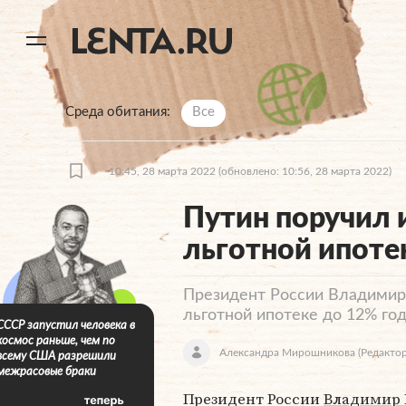
11
A
Среда обитания
Все
10:45, 28 марта 2022
(обновлено: 10:56, 28 марта 2022)
Путин поручил 
льготной ипоте
Президент России Владимир 
льготной ипотеке до 12% го
СССР запустил человека в
космос раньше, чем по
Александра Мирошникова
(Редактор
всему США разрешили
межрасовые браки
Президент России
Владимир 