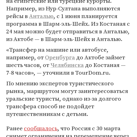
на египетские или турецкие курорты.
Например, из Нур-Султана выполняются
рейсы в
Анталью
, с 1 июня планируется
программа в Шарм-эль-Шейх. Из Костаная с
24 мая можно будет отправиться в Анталью,
из Актобе — в Шарм-эль-Шейх и Анталью.
«Трансфер на машине или автобусе,
например, от
Оренбурга
до Актобе займет
шесть часов, от
Челябинска
до Костаная —
7-8 часов», — уточнили в TourDom.ru.
По мнению экспертов туристического
рынка, маршрутом могут заинтересоваться
уральские туристы, однако из-за долгого
трансфера способ не подойдет
путешественникам с детьми.
Ранее
сообщалось
, что Россия с 30 марта
снимет ограничения на перемещение через