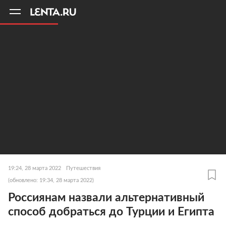
11
A
19:24, 28 марта 2022
Путешествия
(обновлено: 19:34, 28 марта 2022)
Россиянам назвали альтернативный
способ добраться до Турции и Египта