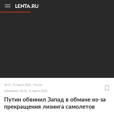
11
A
18:17, 31 марта 2022
Россия
(обновлено: 18:36, 31 марта 2022)
Путин обвинил Запад в обмане из-за
прекращения лизинга самолетов