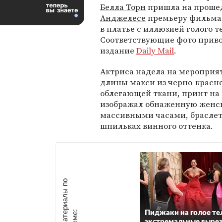
Белла Торн
пришла на проше
Анджелесе
премьеру фильма
в платье с иллюзией голого т
Соответствующие фото прив
издание
Daily Mail
.
Актриса надела на мероприя
длины макси из черно-красн
облегающей ткани, принт на
изображал обнаженную женск
массивными часами, браслет
шпильках винного оттенка.
М
а
т
р
и
а
л
ы
п
о
т
е
м
е
е
:
Пиджаки на голое те
экстремальные вырез