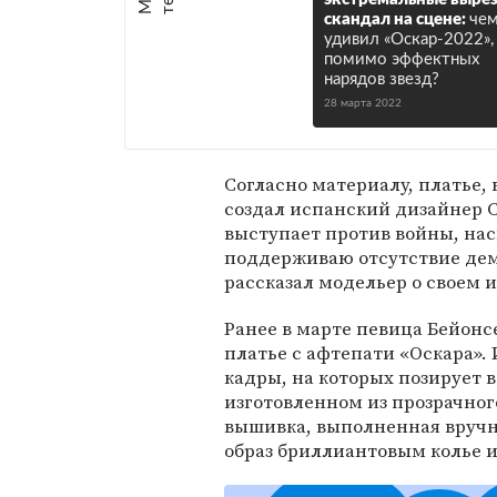
скандал на сцене:
че
удивил «Оскар-2022»,
помимо эффектных
нарядов звезд?
28 марта 2022
Согласно материалу, платье, 
создал испанский дизайнер 
выступает против войны, нас
поддерживаю отсутствие демо
рассказал модельер о своем и
Ранее в марте певица Бейонс
платье с афтепати «Оскара»
кадры, на которых позирует в 
изготовленном из прозрачног
вышивка, выполненная вруч
образ бриллиантовым колье 