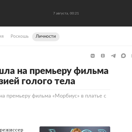
7 августа, 00:21
ия
Роскошь
Личности
шла на премьеру фильма
зией голого тела
на премьеру фильма «Морбиус» в платье с
режиссер