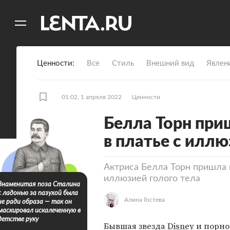
11
A
Ценности
Все
Стиль
Внешний вид
Явлен
01:02, 1 апреля 2022
Ценности
Белла Торн при
в платье с иллю
Актриса Белла Торн пришла 
иллюзией голого тела
Знаменитая поза Сталина
с ладонью за пазухой была
Алина Гостева
не ради образа — так он
маскировал искалеченную в
детстве руку
Бывшая звезда
Disney
и порно