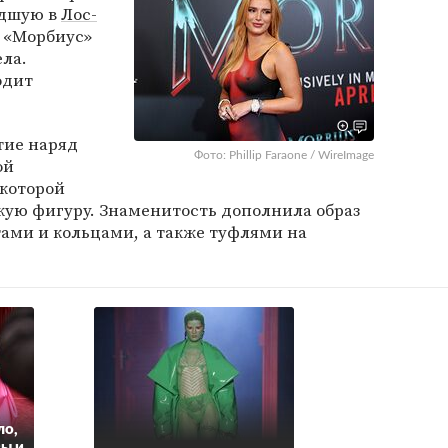
дшую в
Лос-
 «Морбиус»
ела.
одит
тие наряд
Фото: Phillip Faraone / WireImage
ой
 которой
ую фигуру. Знаменитость дополнила образ
ами и кольцами, а также туфлями на
ло,
ы и