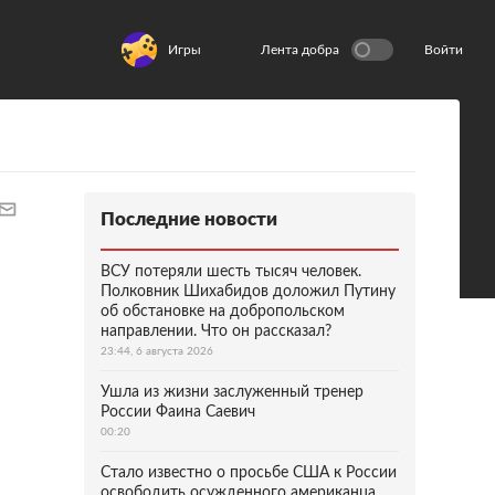
Игры
Лента добра
Войти
Последние новости
ВСУ потеряли шесть тысяч человек.
Полковник Шихабидов доложил Путину
об обстановке на добропольском
направлении. Что он рассказал?
23:44, 6 августа 2026
Ушла из жизни заслуженный тренер
России Фаина Саевич
00:20
Стало известно о просьбе США к России
освободить осужденного американца