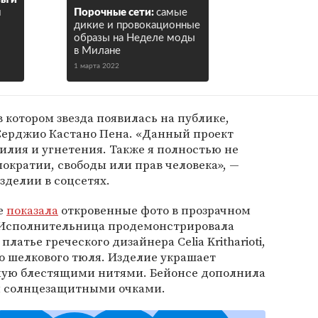
м
Порочные сети:
самые
дикие и провокационные
образы на Неделе моды
в Милане
1 марта 2022
в котором звезда появилась на публике,
Серджио Кастано Пена. «Данный проект
илия и угнетения. Также я полностью не
кратии, свободы или прав человека», —
зделии в соцсетях.
е
показала
откровенные фото в прозрачном
. Исполнительница продемонстрировала
платье греческого дизайнера Celia Kritharioti,
о шелкового тюля. Изделие украшает
ную блестящими нитями. Бейонсе дополнила
и солнцезащитными очками.