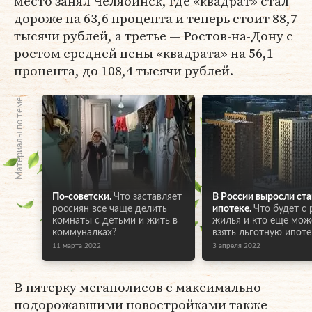
место занял Челябинск, где «квадрат» стал
дороже на 63,6 процента и теперь стоит 88,7
тысячи рублей, а третье — Ростов-на-Дону с
ростом средней цены «квадрата» на 56,1
процента, до 108,4 тысячи рублей.
Материалы по теме
По-советски.
Что заставляет
В России выросли ста
россиян все чаще делить
ипотеке.
Что будет с
комнаты с детьми и жить в
жилья и кто еще мож
коммуналках?
взять льготную ипоте
11 марта 2022
3 апреля 2022
В пятерку мегаполисов с максимально
подорожавшими новостройками также