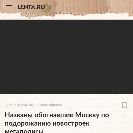
11
A
19:27, 6 апреля 2022
Среда обитания
Названы обогнавшие Москву по
подорожанию новостроек
мегаполисы