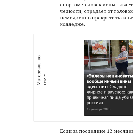
спортом человек испытывает
челюсти, страдает от голово
немедленно прекратить занят
колледже.
М
а
т
р
и
а
л
ы
п
о
т
е
м
е
е
:
«Эклеры не виноваты
вообще ничьей вины
здесь нет»
Сладкое,
жирное и вкусное: ка
привычная пища убив
россиян
17 декабря 2020
Если за последние 12 месяце