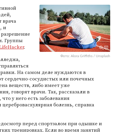
тивной
дей,
т врача
, и
 разрешение
м. Группы
LifeHacker
.
Фото: Alora Griffiths / Unsplash
олледжа,
тправляться
правки. На самом деле нуждаются в
 от сердечно-сосудистых или почечных
ена веществ, либо имеет уже
я, говорят врачи. Так, рассказали в
 что у него есть заболевания
 цереброваскулярная болезнь, справка
едосмотр перед спортзалом при одышке и
гких тренировках. Если во время занятий