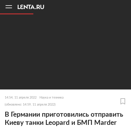
11
A
14:54, 11 апреля 2022
Наука и техника
(обновлено: 14:59, 11 апреля 2022)
В Германии приготовились отправить
Киеву танки Leopard и БМП Marder