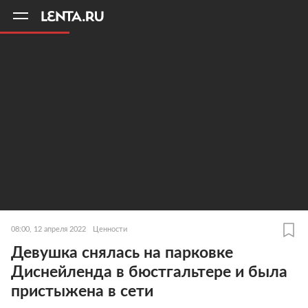
11
A
08:00, 12 апреля 2022
Ценности
Девушка снялась на парковке
Диснейленда в бюстгальтере и была
пристыжена в сети