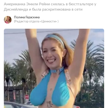
Американка Эмили Рейни снялась в бюстгальтере у
Диснейленда и была раскритикована в сети
Полина Гераскина
(Редактор отдела «Ценности» )