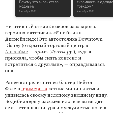
Почему это вновь стало
скромность в одежде
модным?
трендом?
2 ноября 2021
4 ноября 2021
Негативный отклик юзеров разочаровал
героиню материала. «Я не была в
Диснейленде! Это автостоянка Downtown
Disney (открытый торговый центр в
Анахайме
—
прим. "Ленты.ру"
), куда я
приехала, чтобы снять контент и
встретиться с друзьями», — оправдывалась
она.
Ранее в апреле фитнес-блогер Пейтон
Фэлеш
примерила
летние мини-платья и
удивилась своему нелепому внешнему виду.
Бодибилдершу рассмешило, как выглядят
ее атлетичная фигура и мускулистые ноги в