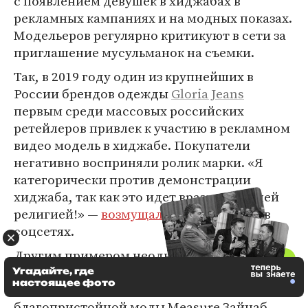
с появлением девушек в хиджабах в
рекламных кампаниях и на модных показах.
Модельеров регулярно критикуют в сети за
приглашение мусульманок на съемки.
Так, в 2019 году один из крупнейших в
России брендов одежды
Gloria Jeans
первым среди массовых российских
ретейлеров привлек к участию в рекламном
видео модель в хиджабе. Покупатели
негативно восприняли ролик марки. «Я
категорически против демонстрации
хиджаба, так как это идет вразрез с нашей
религией!» —
возмущались
покупатели в
соцсетях.
Другим примером неоднозначной реакции
общества на хиджаб является ситуация,
Угадайте, где
настоящее фото
произошедшая с дизайнером бренда
благопристойной моды Measure Зайнаб