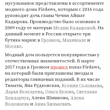
мусульманок представлены в ассортименте
модного дома Firdaws, которым с 2016 года
руководит дочь главы Чечни Айшат
Кадырова. Производство было основано в
2009 году ее матерью
Медни Кадыровой
. На
данный момент в России открыто три
бутика марки: в
Грозном
,
Махачкале
и
Москве
.
Модный дом пользуется популярностью у
отечественных знаменитостей. В марте
2017 года в Грозном
прошел
показ Firdaws,
на который были приглашены звезды и
редакторы глянцевых изданий. В их числе
Тимати, Яна Рудковская,
Ксения Соловьева
,
Дарья Веледеева
,
Ольга Бузова
,
Светлана
Бондарчук
, Алена Шишкова,
Алена
Водонаева
и
Анна Хилькевич
.