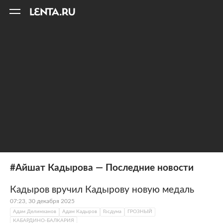
11
A
#Айшат Кадырова — Последние новости
Кадыров вручил Кадырову новую медаль
07:23, 30 декабря 2025
Адам Делимханов
Адам Кадыров
Госдума
ГРОЗНЫЙ
КАБАРДИНО-БАЛКАРИЯ