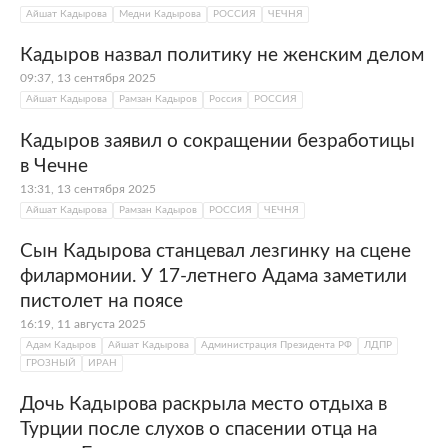
Айшат Кадырова
Медни Кадырова
РОССИЯ
ЧЕЧНЯ
Кадыров назвал политику не женским делом
09:37, 13 сентября 2025
Айшат Кадырова
Рамзан Кадыров
Россия
РОССИЯ
Кадыров заявил о сокращении безработицы
в Чечне
13:31, 13 сентября 2025
Айшат Кадырова
Рамзан Кадыров
РОССИЯ
ЧЕЧНЯ
Сын Кадырова станцевал лезгинку на сцене
филармонии. У 17-летнего Адама заметили
пистолет на поясе
16:19, 11 августа 2025
Адам Кадыров
Айшат Кадырова
Администрация Президента РФ
ЛДПР
ГРОЗНЫЙ
ИРАН
Дочь Кадырова раскрыла место отдыха в
Турции после слухов о спасении отца на