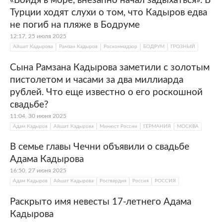
«Войдя в море, внезапно начал задыхаться». В
Турции ходят слухи о том, что Кадыров едва
не погиб на пляже в Бодруме
12:17, 25 июля 2025
Айшат Кадырова
Рамзан Кадыров
Роскомнадзор
БОДРУМ
ГРОЗНЫЙ
Сына Рамзана Кадырова заметили с золотым
пистолетом и часами за два миллиарда
рублей. Что еще известно о его роскошной
свадьбе?
11:04, 30 июня 2025
Адам Кадыров
Айшат Кадырова
Минюст России
ГЕРМАНИЯ
МОСКВА
В семье главы Чечни объявили о свадьбе
Адама Кадырова
16:50, 27 июня 2025
Адам Кадыров
Айшат Кадырова
Росгвардия
Россия
РОССИЯ
Раскрыто имя невесты 17-летнего Адама
Кадырова