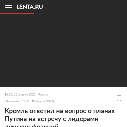
11
A
16:03, 13 апреля 2022
Россия
(обновлено: 16:11, 13 апреля 2022)
Кремль ответил на вопрос о планах
Путина на встречу с лидерами
думских фракций