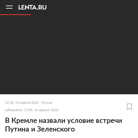
11
A
12:58, 14 апреля 2022
Россия
(обновлено: 13:09, 14 апреля 2022)
В Кремле назвали условие встречи
Путина и Зеленского