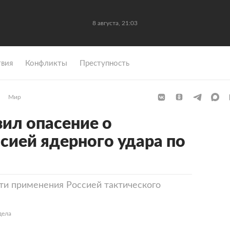
8 августа, 21:03
вия
Конфликты
Преступность
Мир
зил опасение о
сией ядерного удара по
сти применения Россией тактического
дела