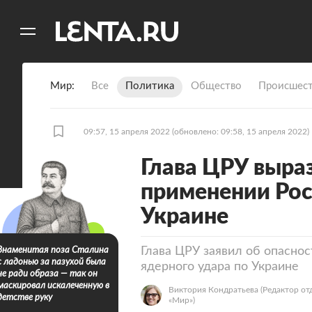
11
A
Мир
Все
Политика
Общество
Происшест
09:57, 15 апреля 2022
(обновлено: 09:58, 15 апреля 2022)
Глава ЦРУ выра
применении Рос
Украине
Глава ЦРУ заявил об опасно
Знаменитая поза Сталина
с ладонью за пазухой была
ядерного удара по Украине
не ради образа — так он
маскировал искалеченную в
Виктория Кондратьева
(Редактор от
детстве руку
«Мир»)