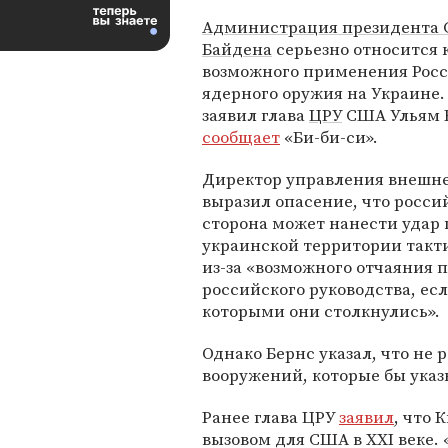
Администрация президента
Байдена
серьезно относится к
возможного применения Рос
ядерного оружия на Украине.
заявил глава
ЦРУ
США Ульям 
сообщает
«Би-би-си».
Директор управления внешне
выразил опасение, что росси
сторона может нанести удар 
украинской территории так
из-за «возможного отчаяния 
российского руководства, есл
которыми они столкнулись».
Однако Бернс указал, что не
вооружений, которые бы ука
Ранее глава ЦРУ
заявил
, что
вызовом для США в XXI веке. 