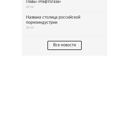
главы «Нафтогаза»
20:16
Названа столица российской
порноиндустрии
20:14
Все новости