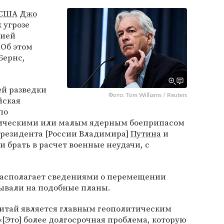
 США
Джо
 угрозе
сией
 Об этом
Бернс,
й разведки
Фото: Tom Williams / Reuters
йская
по
тическими или малым ядерным боеприпасом
президента [России Владимира]
Путина
и
и брать в расчет военные неудачи, с
 располагает сведениями о перемещении
зывали на подобные планы.
 Китай является главным геополитическим
«[Это] более долгосрочная проблема, которую