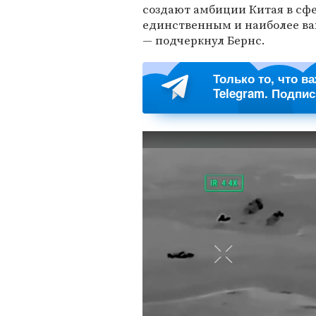
создают амбиции Китая в сфе
единственным и наиболее ва
— подчеркнул Бернс.
Только то, что в
Telegram. Подпи