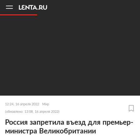
11
A
12:24, 16 апреля 2022
Мир
(обновлено: 13:08, 16 апреля 2022)
Россия запретила въезд для премьер-
министра Великобритании