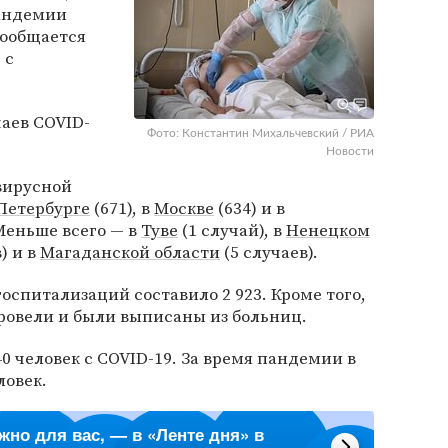
пандемии
 сообщается
 с
аев COVID-
Фото: Константин Михальчевский / РИА
Новости
вирусной
Петербурге
(671), в
Москве
(634) и в
 Меньше всего — в
Туве
(1 случай), в
Ненецком
) и в
Магаданской области
(5 случаев).
оспитализаций составило 2 923. Кроме того,
оровели и были выписаны из больниц.
0 человек с COVID-19. За время пандемии в
ловек.
ажно для вас, — в «Ленте дня» в