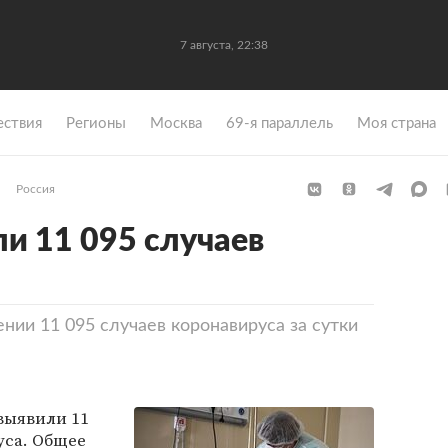
7 августа, 22:38
ствия
Регионы
Москва
69-я параллель
Моя страна
Россия
ли 11 095 случаев
ии 11 095 случаев коронавируса за сутки
 выявили 11
уса. Общее