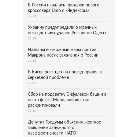
В России начались продажи нового
кроссовера Umo с «Яндексом»
22:30
Украину предупредили о мрачных
последствиях ударов России по Одессе
22:23
Названы возможные меры против
Макрона после заявления о России
22:18
В Киеве рост цен на проезд привел к
серьезной проблеме
22:17
Сбор на подсветку Эйфелевой башни в
цвета флага Молдавии жестко
раскритиковали
22:12
Депутат Госдумы объяснил жесткое
заявление Залужного о
неэффективности НАТО