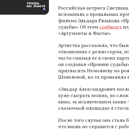
Российская актриса
Светлана
вспомнила о провальных про
фильма
Эльдара Рязанова
«Ир
судьбы». Об этом
сообщает
из
«Аргументы и Факты».
Артистка рассказала, что был
отношениях с режиссером, п
часто снимал ее в своих карт
он создавал «Иронию судьбы»
пригласить Немоляеву на ро
Шевелевой, но та провалила в
«Эльдар Александрович после
хуже сыграть можно, но слож
кино, за исключением каких-
съемочной площадке я стесня
После того случая она стала 
что вновь не справится с раб