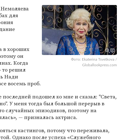
 Немоляева
бах для
ония
дание
а в хороших
оэтому он
Фото: Ekaterina Tsvetkova /
инах. Когда
Globallookpress.com
 то решил
ль Нади
се восемь проб.
 последней подошел ко мне и сказал: "Света,
но". У меня тогда был большой перерыв в
то случайных эпизодиков, поэтому на
лась», — призналась актриса.
бояться кастингов, потому что переживала,
отой. Однако после успеха «Служебного