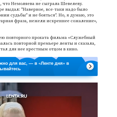
, что Немоляева не сыграла Шевелеву.
оре выдал: "Наверное, все-таки надо было
нии судьбы" и не бояться". Но, я думаю, это
арная фраза, нежели искреннее сожаление»,
ю повторного проката фильма «Служебный
валась повторной премьере ленты и сказала,
стал для нее крестным отцом в кино.
ажно для вас, — в «Ленте дня» в
сывайтесь