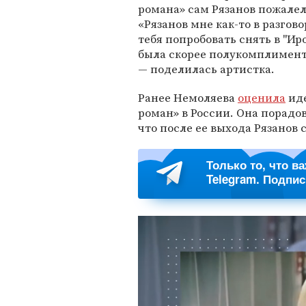
романа» сам Рязанов пожалел
«Рязанов мне как-то в разгов
тебя попробовать снять в "Иро
была скорее полукомплимент
— поделилась артистка.
Ранее Немоляева
оценила
иде
роман» в России. Она порадо
что после ее выхода Рязанов 
Только то, что в
Telegram. Подпи