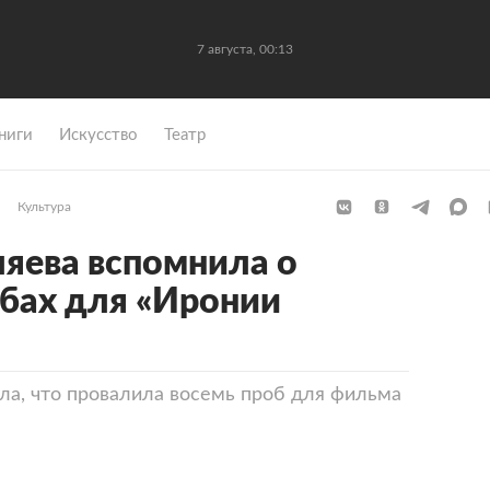
7 августа, 00:13
ниги
Искусство
Театр
Культура
яева вспомнила о
бах для «Иронии
ла, что провалила восемь проб для фильма