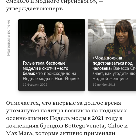
смелого и модного сиреневого», —
утверждает эксперт.
Материалы по теме
«Мода должна
Голые тела, бесполые
подстраиваться под
модели и скотч вместо
человека»
Ванесса Сп
белья:
что происходило на
знает, как угодить л
Неделе моды в Нью-Йорке?
модной женщине
15 февраля 2022
16 ноября 2018
Отмечается, что впервые за долгое время
упомянутая палитра возникла на подиумах
осенне-зимних Недель моды в 2021 году в
коллекциях брендов Bottega Veneta, Chloe и
Max Mara, которые активно применяли