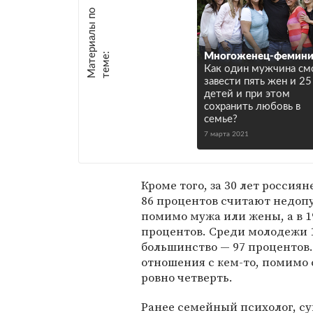
М
а
т
р
и
а
л
ы
п
о
т
е
м
е
е
:
Многоженец-фемини
Как один мужчина см
завести пять жен и 25
детей и при этом
сохранить любовь в
семье?
7 марта 2021
Кроме того, за 30 лет россия
86 процентов считают недо
помимо мужа или жены, а в 1
процентов. Среди молодежи 1
большинство — 97 процентов
отношения с кем-то, помимо с
ровно четверть.
Ранее семейный психолог, с