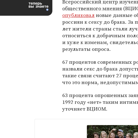
Всероссийский центр изучен
общественного мнения
(ВЦИ
опубликовал
новые данные о
россиян к сексу до брака. За 
лет жители страны стали лу
относиться к добрачным пол
и хуже к изменам, свидетель
результаты опроса.
67 процентов современных р
назвали секс до брака допу
такие связи считают 27 процен
что это норма, недопустимым
63 процента опрошенных заяв
1992 году «нет» таким интим
уточняет ВЦИОМ.