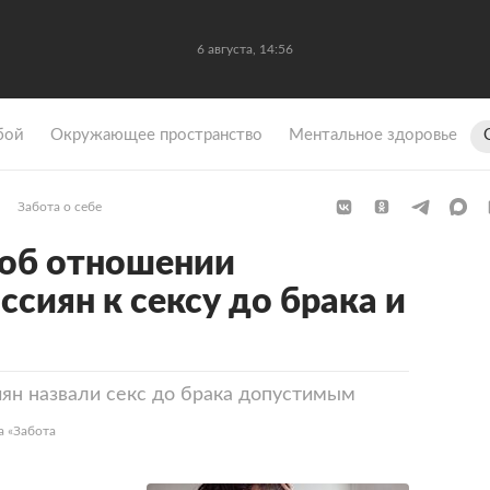
6 августа, 14:56
бой
Окружающее пространство
Ментальное здоровье
Забота о себе
 об отношении
сиян к сексу до брака и
ян назвали секс до брака допустимым
а «Забота