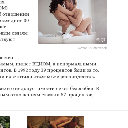
ия
ОМ)
б отношении
последние 30
чше
овым связям
ствуют
Фото: Shutterstock
оссиян
стимым, пишет ВЦИОМ, а ненормальными
тов. В 1992 году 39 процентов были за то,
и их считали столько же респондентов.
или о недопустимости секса без любви. В
ным отношениям сказали 57 процентов,