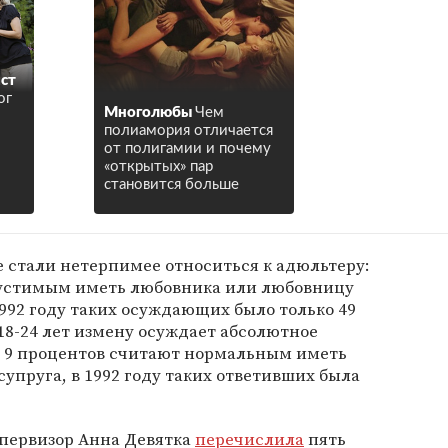
ст
ог
Многолюбы
Чем
полиамория отличается
от полигамии и почему
«открытых» пар
становится больше
не стали нетерпимее относиться к адюльтеру:
пустимым иметь любовника или любовницу
992 году таких осуждающих было только 49
8-24 лет измену осуждает абсолютное
. 9 процентов считают нормальным иметь
упруга, в 1992 году таких ответивших была
упервизор Анна Девятка
перечислила
пять