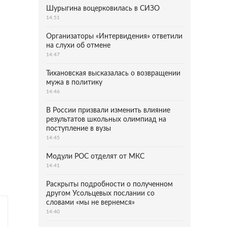
Шурыгина воцерковилась в СИЗО
14:51
Организаторы «Интервидения» ответили
на слухи об отмене
14:47
Тихановская высказалась о возвращении
мужа в политику
14:46
В России призвали изменить влияние
результатов школьных олимпиад на
поступление в вузы
14:45
Модули РОС отделят от МКС
14:41
Раскрыты подробности о полученном
другом Усольцевых послании со
словами «мы не вернемся»
14:40