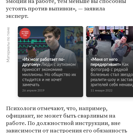
эмоции на работе, тем меньше вы способны
устоять против выпивки», — заявила
эксперт.
Материалы по теме
«Их мозг работает по-
«Меня от него
другому»
Люди с аутизмом
передергивает»
Как
приносят экономике
фотограф с редкой
миллионы. Но общество их
болезнью стал звезд
стыдится и не хочет
реалити-шоу и заста
замечать
зрителей себя ненави
26 апреля 2019
11 января 2022
Психологи отмечают, что, например,
официант, не может быть сварливым на
работе. По должностной инструкции, вне
зависимости от настроения его обязанность