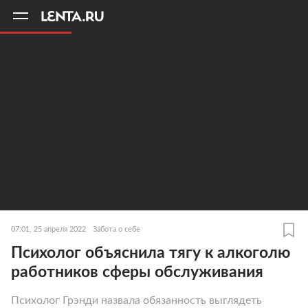
11
A
07:01, 25 апреля 2022
Забота о себе
Психолог объяснила тягу к алкоголю
работников сферы обслуживания
Психолог Грэнди назвала обязанность выглядеть