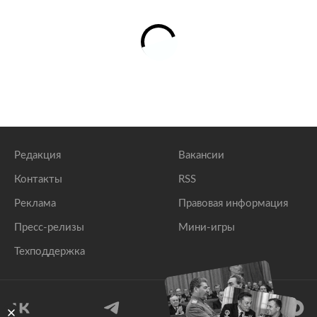
Редакция
Вакансии
Контакты
RSS
Реклама
Правовая информация
Пресс-релизы
Мини-игры
Техподдержка