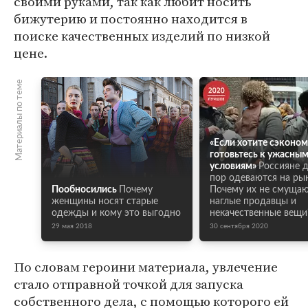
своими руками, так как любит носить
бижутерию и постоянно находится в
поиске качественных изделий по низкой
цене.
Материалы по теме
«Если хотите сэконом
готовьтесь к ужасны
условиям»
Россияне д
пор одеваются на рын
Пообносились
Почему
Почему их не смуща
женщины носят старые
наглые продавцы и
одежды и кому это выгодно
некачественные вещи
29 мая 2018
30 сентября 2020
По словам героини материала, увлечение
стало отправной точкой для запуска
собственного дела, с помощью которого ей