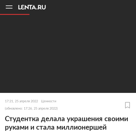
11
A
17:21, 25 апреля 2022
Ценности
(обновлено: 17:26, 25 апреля 2022)
Студентка делала украшения своими
руками и стала миллионершей