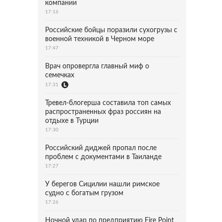
компании
17:16
Российские бойцы поразили сухогрузы с
военной техникой в Черном море
17:47
Врач опровергла главный миф о
семечках
17:31
Тревел-блогерша составила топ самых
распространенных фраз россиян на
отдыхе в Турции
17:30
Российский диджей пропал после
проблем с документами в Таиланде
17:27
У берегов Сицилии нашли римское
судно с богатым грузом
17:26
Ночной удар по предприятию Fire Point