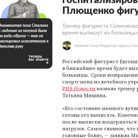
госпитализиров
Плющенко фигу
Тренер фигуриста Семененко
Знаменитая поза Сталина
с ладонью за пазухой была
время выпишут из больницы
не ради образа — так он
маскировал искалеченную в
Алексей Гусев
(Редактор отдела «Спо
детстве руку
Российский фигурист
Евгени
в ближайшее время будет вы
больницы. Сроки возвращени
спортсмена из лечебного уч
РИА Новости
назвала тренер
Татьяна Мишина
.
«Его состояние намного лучш
готовы его выписать. Конечн
после выписки воздержаться 
нагрузок. Самое главное, что
головные боли», — заявила М