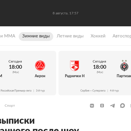
8 августа, 17:57
 и ММА
Зимние виды
Летние виды
Хоккей
Автоспо
Сегодня
Сегодня
18:00
18:00
(Мск)
(Мск)
М
Акрон
Раднички Н
Партиза
 Российская Премьер-лига
|
3-й тур
Сербия — Суперлига
|
4-й тур
Спорт
выписки