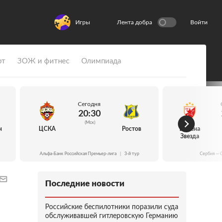
Игры
Лента добра
Войти
рт
ЗОЖ и фитнес
Олимпиада
Сегодня
20:30
(Мск)
н
ЦСКА
Ростов
Црвена
Звезда
Альфа-Банк Российская Премьер-лига
|
3-й тур
Сербия — 
Последние новости
Российские беспилотники поразили суда
обслуживавшей гитлеровскую Германию