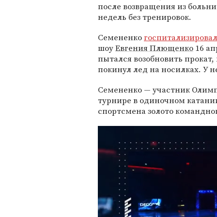
после возвращения из больни
недель без тренировок.
Семененко
госпитализирова
шоу
Евгения Плющенко
16 ап
пытался возобновить прокат,
покинул лед на носилках. У 
Семененко — участник Олимпи
турнире в одиночном катании
спортсмена золото командно