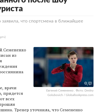
анного после шоу
риста
 заявила, что спортсмена в ближайшее
рт»)
й Семененко
писан из
я
реждения
 россиянина
е, врачи
Евгений Семененко . Фото: Dmitry
о, придется
Golubovich / Globallookpress.com
от всех
 прошли
ишина. Тренер уточнила, что Семененко