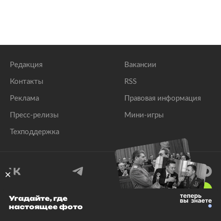
Редакция
Вакансии
Контакты
RSS
Реклама
Правовая информация
Пресс-релизы
Мини-игры
Техподдержка
18
+
Угадайте, где
настоящее фото
© 1999–2026 Все права защищены.
ООО «Лента.Ру»