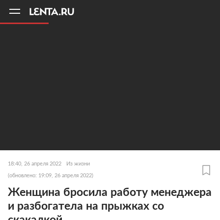
11
A
18:40, 26 апреля 2022
Из жизни
(обновлено: 19:09, 26 апреля 2022)
Женщина бросила работу менеджера
и разбогатела на прыжках со
скакалкой