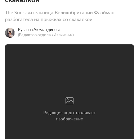
The Sun: жительница Великобритании Флайман
разбогатела на прыжках со скакалкой
Рузанна Акмалтдинова
(Редактор отдела «Из жизни»)