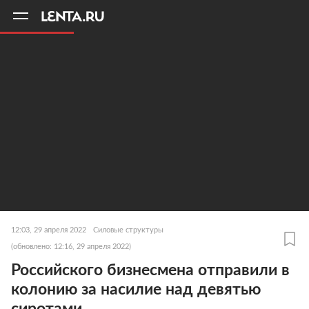
11
A
12:03, 29 апреля 2022
Силовые структуры
(обновлено: 12:16, 29 апреля 2022)
Российского бизнесмена отправили в
колонию за насилие над девятью
сиротами