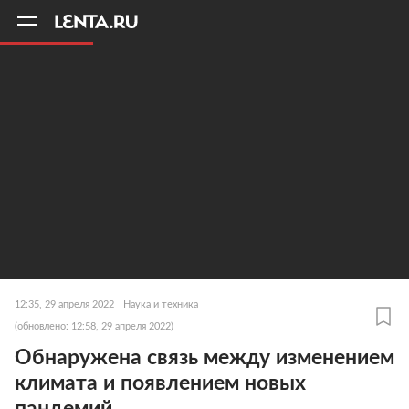
11
A
12:35, 29 апреля 2022
Наука и техника
(обновлено: 12:58, 29 апреля 2022)
Обнаружена связь между изменением
климата и появлением новых
пандемий