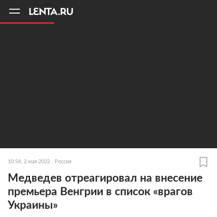
11
A
10:54, 2 мая 2022
Россия
Медведев отреагировал на внесение
премьера Венгрии в список «врагов
Украины»