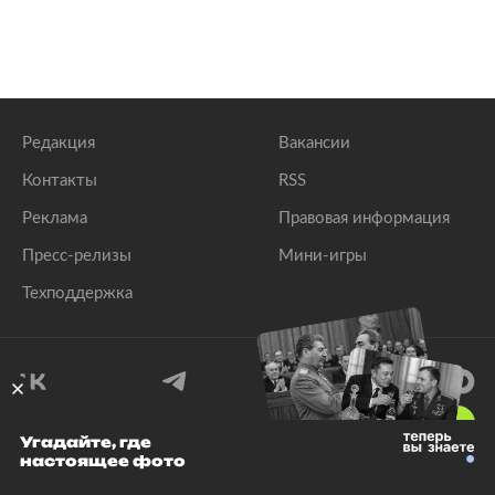
Редакция
Вакансии
Контакты
RSS
Реклама
Правовая информация
Пресс-релизы
Мини-игры
Техподдержка
18
+
Угадайте, где
настоящее фото
© 1999–2026 Все права защищены.
ООО «Лента.Ру»