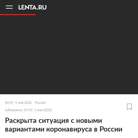
11
A
04:47, 5 мая 2022
Россия
(обновлено: 07:59, 5 мая 2022)
Раскрыта ситуация с новыми
вариантами коронавируса в России