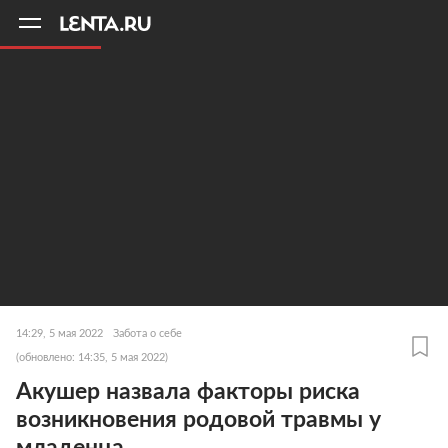
11
A
14:29, 5 мая 2022
Забота о себе
(обновлено: 14:35, 5 мая 2022)
Акушер назвала факторы риска
возникновения родовой травмы у
младенца