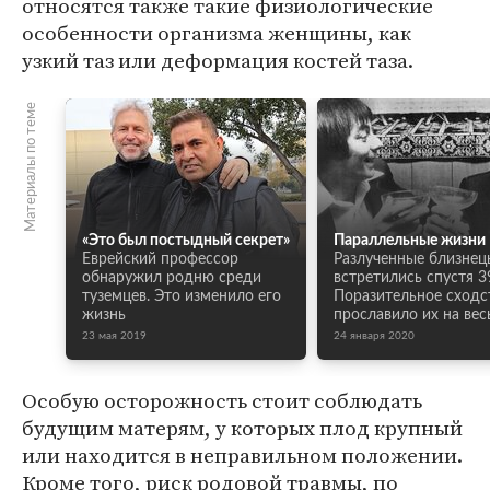
относятся также такие физиологические
особенности организма женщины, как
узкий таз или деформация костей таза.
Материалы по теме
«Это был постыдный секрет»
Параллельные жизни
Еврейский профессор
Разлученные близнец
обнаружил родню среди
встретились спустя 39
туземцев. Это изменило его
Поразительное сходс
жизнь
прославило их на вес
23 мая 2019
24 января 2020
Особую осторожность стоит соблюдать
будущим матерям, у которых плод крупный
или находится в неправильном положении.
Кроме того, риск родовой травмы, по