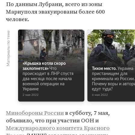
По данным Лубрани, всего из зоны
Мариуполя эвакуированы более 600
человек.
Материалы по теме
«Крышка котла скоро
захлопнется»
Что
Тихое место.
Украина 
происходит в ЛНР спустя
пристанищем для
два месяца после начала
криминала из России.
военной операции на
Почему воры и автор
Украине
едут туда?
2 мая 2022
6 мая 2022
Минобороны России
в субботу, 7 мая,
объявило, что при участии ООН и
Международного комитета Красного