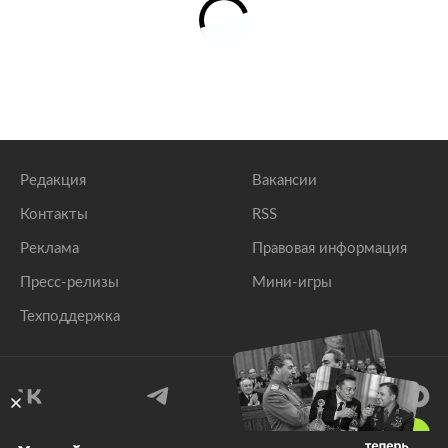
Редакция
Вакансии
Контакты
RSS
Реклама
Правовая информация
Пресс-релизы
Мини-игры
Техподдержка
18
+