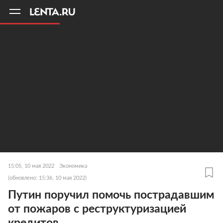
11
A
15:05, 10 мая 2022
Экономика
(обновлено: 15:36, 10 мая 2022)
Путин поручил помочь пострадавшим
от пожаров с реструктуризацией
кредитов