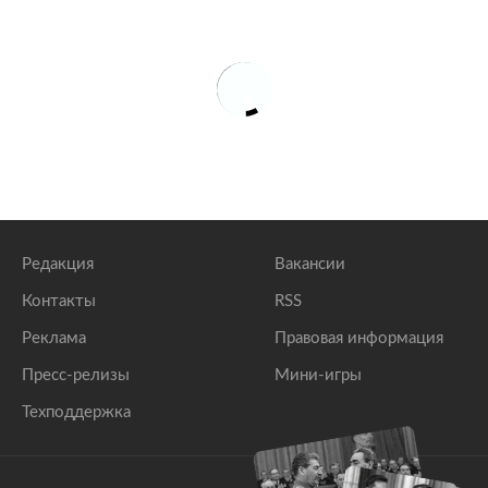
Редакция
Вакансии
Контакты
RSS
Реклама
Правовая информация
Пресс-релизы
Мини-игры
Техподдержка