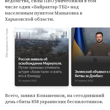
ведомства, силы ПВО уничтожили в том
числе один «Байрактар-ТБ2» над
населенным пунктом Маньковка в
Харьковской области.
Материалы по теме
Россия заявила об
освобождении Мариуполя.
Путин приказал отменить
штурм «Азовстали» и взять
Зеленский объявил о 
его в блокаду
битвы за Донбасс
21 апреля 2022
19 апреля 2022
Всего, заявил Конашенков, на сегодняшний
день сбиты 858 украинских беспилотников.