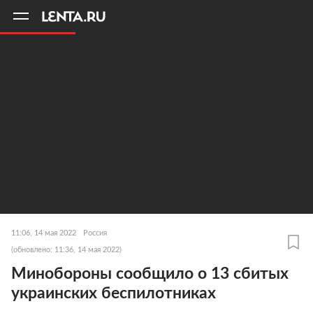
11
A
11:06, 14 мая 2022
Россия
(обновлено: 11:36, 14 мая 2022)
Минобороны сообщило о 13 сбитых
украинских беспилотниках