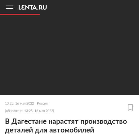
11
A
13:23, 16 мая 2022
Россия
(обновлено: 13:25, 16 мая 2022)
В Дагестане нарастят производство
деталей для автомобилей