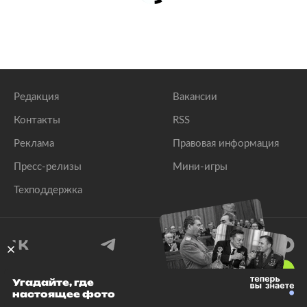
Редакция
Вакансии
Контакты
RSS
Реклама
Правовая информация
Пресс-релизы
Мини-игры
Техподдержка
18
+
Угадайте, где
настоящее фото
© 1999–2026 Все права защищены.
ООО «Лента.Ру»