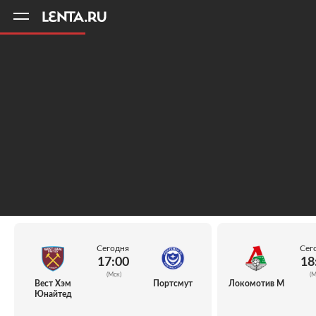
11
A
Сегодня
Сег
17:00
18
(Мск)
(М
Вест Хэм
Портсмут
Локомотив М
Юнайтед