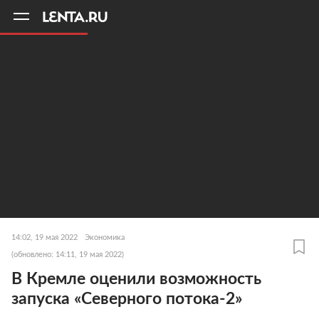
11
A
14:02, 19 мая 2022
Экономика
(обновлено: 14:11, 19 мая 2022)
В Кремле оценили возможность
запуска «Северного потока-2»