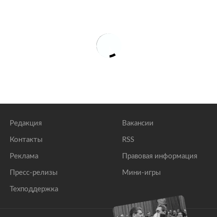
Редакция
Вакансии
Контакты
RSS
Реклама
Правовая информация
Пресс-релизы
Мини-игры
Техподдержка